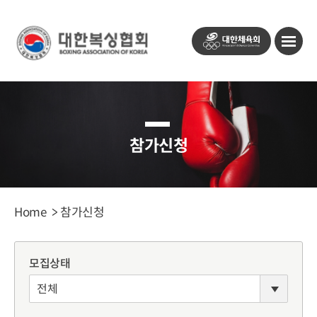
대
모
한
바
체
일
육
메
회
뉴
열
기
버
참가신청
튼
Home
참가신청
모집상태