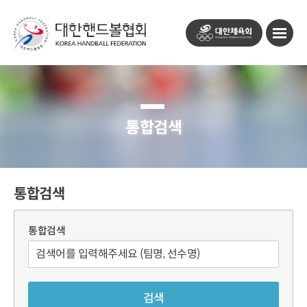
대
모
한
바
체
일
육
메
회
뉴
열
기
버
통합검색
튼
통합검색
통합검색
검색