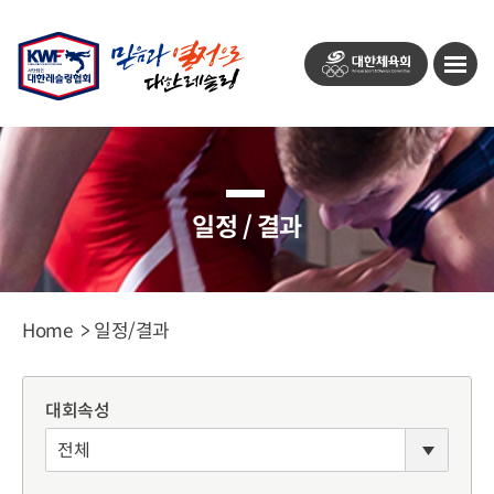
대
모
한
바
체
일
육
메
회
뉴
열
기
버
일정 / 결과
튼
Home
일정/결과
대회속성